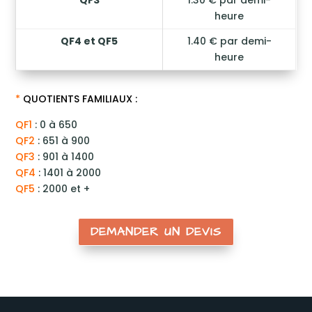
QF3
1.30 € par demi-
heure
QF4 et QF5
1.40 € par demi-
heure
*
QUOTIENTS FAMILIAUX :
QF1
: 0 à 650
QF2
: 651 à 900
QF3
: 901 à 1400
QF4
: 1401 à 2000
QF5
: 2000 et +
DEMANDER UN DEVIS